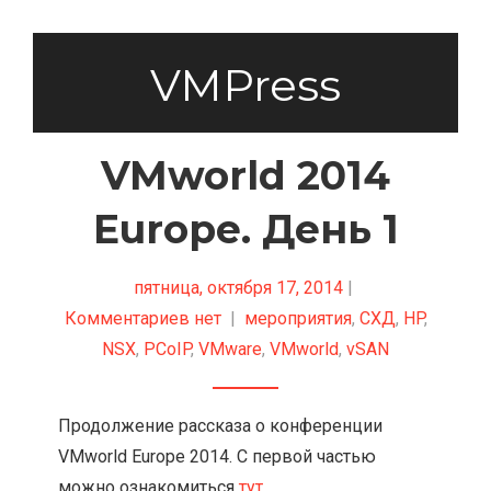
VMPress
VMworld 2014
Europe. День 1
пятница, октября 17, 2014
|
Комментариев нет
|
мероприятия
,
СХД
,
HP
,
NSX
,
PCoIP
,
VMware
,
VMworld
,
vSAN
Продолжение рассказа о конференции
VMworld Europe 2014. С первой частью
можно ознакомиться
тут
.