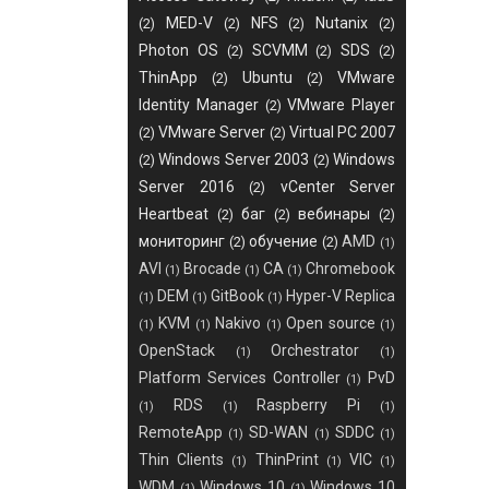
MED-V
NFS
Nutanix
(2)
(2)
(2)
(2)
Photon OS
SCVMM
SDS
(2)
(2)
(2)
ThinApp
Ubuntu
VMware
(2)
(2)
Identity Manager
VMware Player
(2)
VMware Server
Virtual PC 2007
(2)
(2)
Windows Server 2003
Windows
(2)
(2)
Server 2016
vCenter Server
(2)
Heartbeat
баг
вебинары
(2)
(2)
(2)
мониторинг
обучение
AMD
(2)
(2)
(1)
AVI
Brocade
CA
Chromebook
(1)
(1)
(1)
DEM
GitBook
Hyper-V Replica
(1)
(1)
(1)
KVM
Nakivo
Open source
(1)
(1)
(1)
(1)
OpenStack
Orchestrator
(1)
(1)
Platform Services Controller
PvD
(1)
RDS
Raspberry Pi
(1)
(1)
(1)
RemoteApp
SD-WAN
SDDC
(1)
(1)
(1)
Thin Clients
ThinPrint
VIC
(1)
(1)
(1)
WDM
Windows 10
Windows 10
(1)
(1)