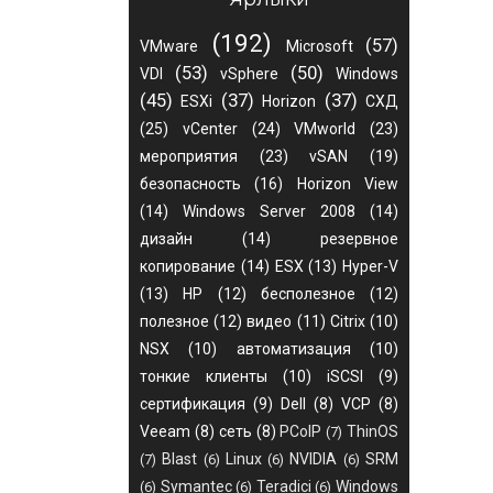
(192)
(57)
VMware
Microsoft
(53)
(50)
VDI
vSphere
Windows
(45)
(37)
(37)
ESXi
Horizon
СХД
(25)
vCenter
(24)
VMworld
(23)
мероприятия
(23)
vSAN
(19)
безопасность
(16)
Horizon View
(14)
Windows Server 2008
(14)
дизайн
(14)
резервное
копирование
(14)
ESX
(13)
Hyper-V
(13)
HP
(12)
бесполезное
(12)
полезное
(12)
видео
(11)
Citrix
(10)
NSX
(10)
автоматизация
(10)
тонкие клиенты
(10)
iSCSI
(9)
сертификация
(9)
Dell
(8)
VCP
(8)
Veeam
(8)
сеть
(8)
PCoIP
ThinOS
(7)
Blast
Linux
NVIDIA
SRM
(7)
(6)
(6)
(6)
Symantec
Teradici
Windows
(6)
(6)
(6)