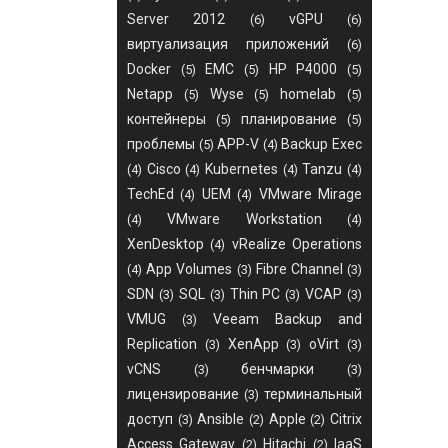
Server 2012
vGPU
(6)
(6)
виртуализация приложений
(6)
Docker
EMC
HP P4000
(5)
(5)
(5)
Netapp
Wyse
homelab
(5)
(5)
(5)
контейнеры
планирование
(5)
(5)
проблемы
APP-V
Backup Exec
(5)
(4)
Cisco
Kubernetes
Tanzu
(4)
(4)
(4)
(4)
TechEd
UEM
VMware Mirage
(4)
(4)
VMware Workstation
(4)
(4)
XenDesktop
vRealize Operations
(4)
App Volumes
Fibre Channel
(4)
(3)
(3)
SDN
SQL
Thin PC
VCAP
(3)
(3)
(3)
(3)
VMUG
Veeam Backup and
(3)
Replication
XenApp
oVirt
(3)
(3)
(3)
vCNS
бенчмарки
(3)
(3)
лицензирование
терминальный
(3)
доступ
Ansible
Apple
Citrix
(3)
(2)
(2)
Access Gateway
Hitachi
IaaS
(2)
(2)