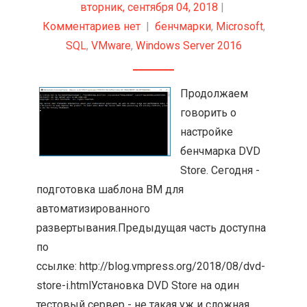
вторник, сентября 04, 2018
|
Комментариев нет
|
бенчмарки
,
Microsoft
,
SQL
,
VMware
,
Windows Server 2016
Продолжаем
говорить о
настройке
бенчмарка DVD
Store. Сегодня -
подготовка шаблона ВМ для
автоматизированного
развертывания.Предыдущая часть доступна
по
ссылке: http://blog.vmpress.org/2018/08/dvd-
store-i.htmlУстановка DVD Store на один
тестовый сервер - не такая уж и сложная