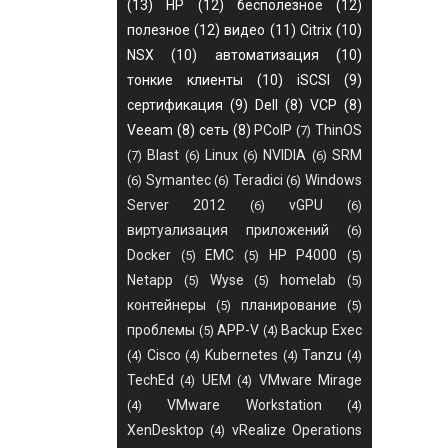
(13)
HP
(12)
бесполезное
(12)
полезное
(12)
видео
(11)
Citrix
(10)
NSX
(10)
автоматизация
(10)
тонкие клиенты
(10)
iSCSI
(9)
сертификация
(9)
Dell
(8)
VCP
(8)
Veeam
(8)
сеть
(8)
PCoIP
ThinOS
(7)
Blast
Linux
NVIDIA
SRM
(7)
(6)
(6)
(6)
Symantec
Teradici
Windows
(6)
(6)
(6)
Server 2012
vGPU
(6)
(6)
виртуализация приложений
(6)
Docker
EMC
HP P4000
(5)
(5)
(5)
Netapp
Wyse
homelab
(5)
(5)
(5)
контейнеры
планирование
(5)
(5)
проблемы
APP-V
Backup Exec
(5)
(4)
Cisco
Kubernetes
Tanzu
(4)
(4)
(4)
(4)
TechEd
UEM
VMware Mirage
(4)
(4)
VMware Workstation
(4)
(4)
XenDesktop
vRealize Operations
(4)