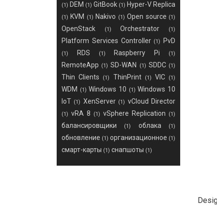
DEM
GitBook
Hyper-V Replica
(1)
(1)
(1)
KVM
Nakivo
Open source
(1)
(1)
(1)
(1)
OpenStack
Orchestrator
(1)
(1)
Platform Services Controller
PvD
(1)
RDS
Raspberry Pi
(1)
(1)
(1)
RemoteApp
SD-WAN
SDDC
(1)
(1)
(1)
Thin Clients
ThinPrint
VIC
(1)
(1)
(1)
WDM
Windows 10
Windows 10
(1)
(1)
IoT
XenServer
vCloud Director
(1)
(1)
vRA 8
vSphere Replication
(1)
(1)
(1)
балансировщики
облака
(1)
(1)
обновление
организационное
(1)
(1)
смарт-карты
снапшоты
(1)
(1)
Desi