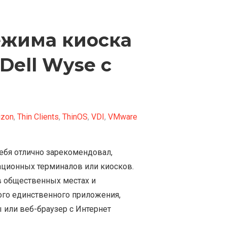
ежима киоска
Dell Wyse с
izon
,
Thin Clients
,
ThinOS
,
VDI
,
VMware
себя отлично зарекомендовал,
ационных терминалов или киосков.
 общественных местах и
ого единственного приложения,
 или веб-браузер с Интернет