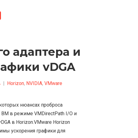
о адаптера и
рафики vDGA
в
|
Horizon
,
NVIDIA
,
VMware
некоторых нюансах проброса
 ВМ в режиме VMDirectPath I/O и
DGA в Horizon.VMware Horizon
имы ускорения графики для