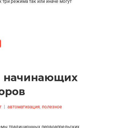
 три режима так или иначе могут
ля начинающих
оров
т
|
автоматизация
,
полезное
 темы традиционных первоапрельских