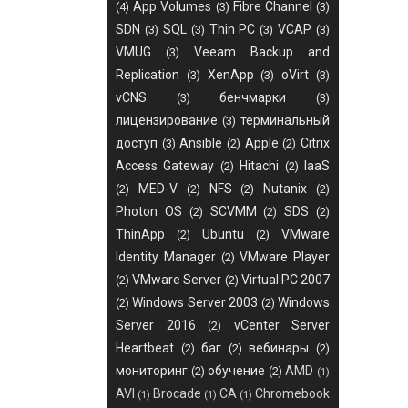
App Volumes
Fibre Channel
(4)
(3)
(3)
SDN
SQL
Thin PC
VCAP
(3)
(3)
(3)
(3)
VMUG
Veeam Backup and
(3)
Replication
XenApp
oVirt
(3)
(3)
(3)
vCNS
бенчмарки
(3)
(3)
лицензирование
терминальный
(3)
доступ
Ansible
Apple
Citrix
(3)
(2)
(2)
Access Gateway
Hitachi
IaaS
(2)
(2)
MED-V
NFS
Nutanix
(2)
(2)
(2)
(2)
Photon OS
SCVMM
SDS
(2)
(2)
(2)
ThinApp
Ubuntu
VMware
(2)
(2)
Identity Manager
VMware Player
(2)
VMware Server
Virtual PC 2007
(2)
(2)
Windows Server 2003
Windows
(2)
(2)
Server 2016
vCenter Server
(2)
Heartbeat
баг
вебинары
(2)
(2)
(2)
мониторинг
обучение
AMD
(2)
(2)
(1)
AVI
Brocade
CA
Chromebook
(1)
(1)
(1)