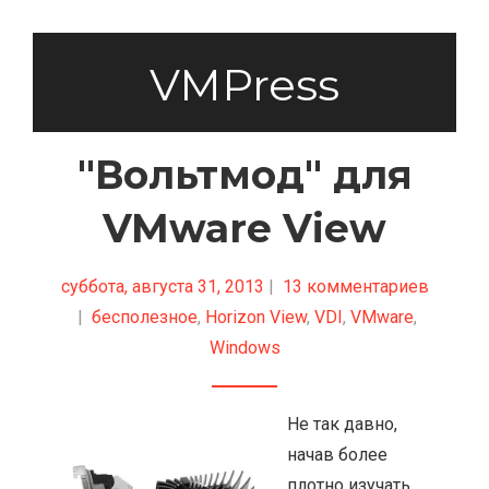
VMPress
"Вольтмод" для
VMware View
суббота, августа 31, 2013
|
13 комментариев
|
бесполезное
,
Horizon View
,
VDI
,
VMware
,
Windows
Не так давно,
начав более
плотно изучать