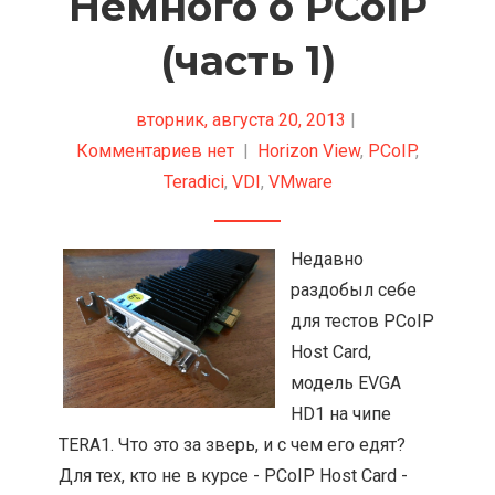
Немного о PCoIP
(часть 1)
вторник, августа 20, 2013
|
Комментариев нет
|
Horizon View
,
PCoIP
,
Teradici
,
VDI
,
VMware
Недавно
раздобыл себе
для тестов PCoIP
Host Card,
модель EVGA
HD1 на чипе
TERA1. Что это за зверь, и с чем его едят?
Для тех, кто не в курсе - PCoIP Host Card -