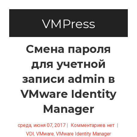
VMPress
Смена пароля
для учетной
записи admin в
VMware Identity
Manager
среда, июня 07, 2017
|
Комментариев нет
|
VDI
,
VMware
,
VMware Identity Manager