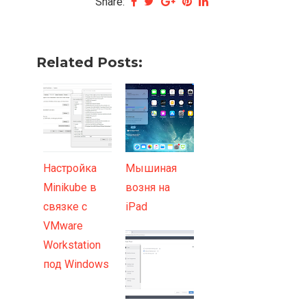
Share:
Related Posts:
Настройка
Мышиная
Minikube в
возня на
связке с
iPad
VMware
Workstation
под Windows