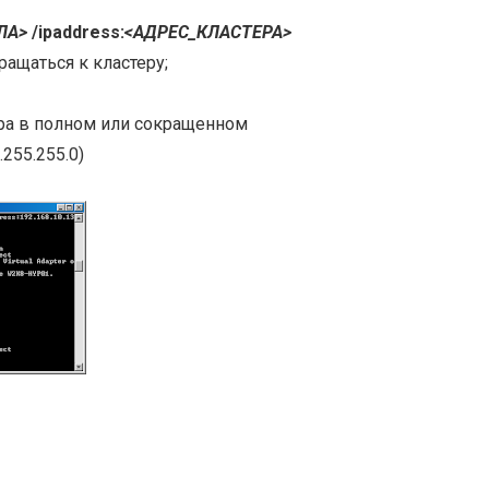
ЛА>
/ipaddress:
<АДРЕС_КЛАСТЕРА>
ращаться к кластеру;
ера в полном или сокращенном
255.255.0)