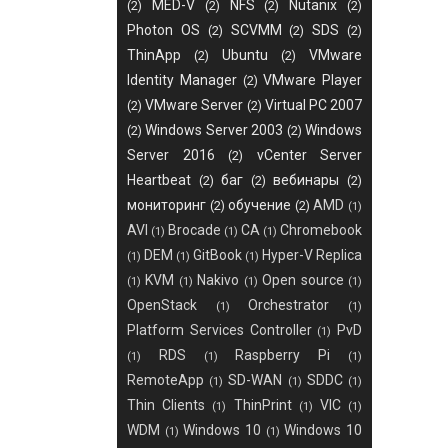
MED-V
NFS
Nutanix
(2)
(2)
(2)
(2)
Photon OS
SCVMM
SDS
(2)
(2)
(2)
ThinApp
Ubuntu
VMware
(2)
(2)
Identity Manager
VMware Player
(2)
VMware Server
Virtual PC 2007
(2)
(2)
Windows Server 2003
Windows
(2)
(2)
Server 2016
vCenter Server
(2)
Heartbeat
баг
вебинары
(2)
(2)
(2)
мониторинг
обучение
AMD
(2)
(2)
(1)
AVI
Brocade
CA
Chromebook
(1)
(1)
(1)
DEM
GitBook
Hyper-V Replica
(1)
(1)
(1)
KVM
Nakivo
Open source
(1)
(1)
(1)
(1)
OpenStack
Orchestrator
(1)
(1)
Platform Services Controller
PvD
(1)
RDS
Raspberry Pi
(1)
(1)
(1)
RemoteApp
SD-WAN
SDDC
(1)
(1)
(1)
Thin Clients
ThinPrint
VIC
(1)
(1)
(1)
WDM
Windows 10
Windows 10
(1)
(1)