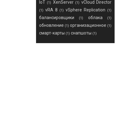
IoT
XenServer
vCloud Director
(1)
(1)
vRA 8
vSphere Replication
(1)
(1)
(1)
балансировщики
облака
(1)
(1)
обновление
организационное
(1)
(1)
смарт-карты
снапшоты
(1)
(1)