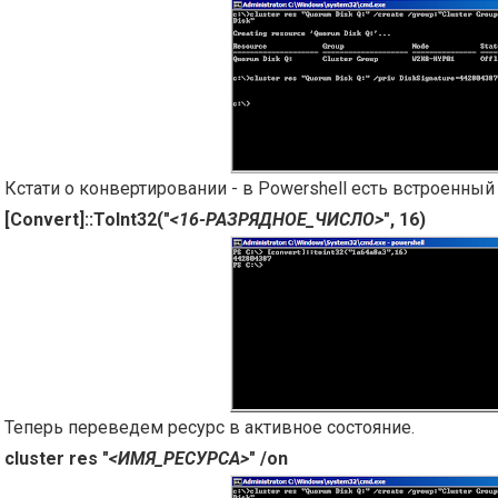
Кстати о конвертировании - в Powershell есть встроенный
[Convert]::ToInt32("
<16-РАЗРЯДНОЕ_ЧИСЛО>
", 16)
Теперь переведем ресурс в активное состояние.
cluster res "
<ИМЯ_РЕСУРСА>
" /on