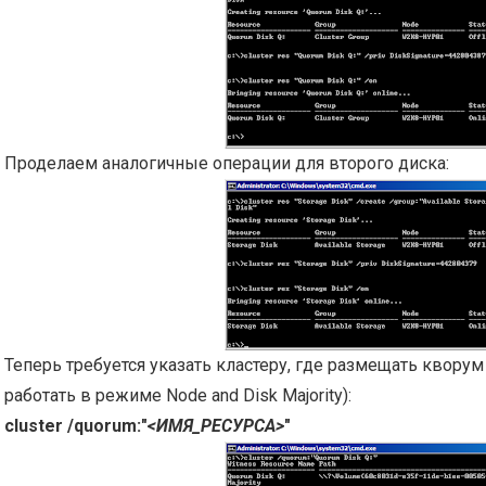
Проделаем аналогичные операции для второго диска:
Теперь требуется указать кластеру, где размещать кворум 
работать в режиме Node and Disk Majority):
cluster /quorum:"
<ИМЯ_РЕСУРСА>
"