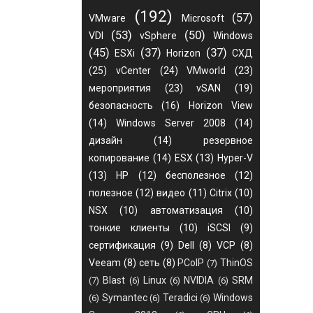
(192)
(57)
VMware
Microsoft
(53)
(50)
VDI
vSphere
Windows
(45)
(37)
(37)
ESXi
Horizon
СХД
(25)
vCenter
(24)
VMworld
(23)
мероприятия
(23)
vSAN
(19)
безопасность
(16)
Horizon View
(14)
Windows Server 2008
(14)
дизайн
(14)
резервное
копирование
(14)
ESX
(13)
Hyper-V
(13)
HP
(12)
бесполезное
(12)
полезное
(12)
видео
(11)
Citrix
(10)
NSX
(10)
автоматизация
(10)
тонкие клиенты
(10)
iSCSI
(9)
сертификация
(9)
Dell
(8)
VCP
(8)
Veeam
(8)
сеть
(8)
PCoIP
ThinOS
(7)
Blast
Linux
NVIDIA
SRM
(7)
(6)
(6)
(6)
Symantec
Teradici
Windows
(6)
(6)
(6)