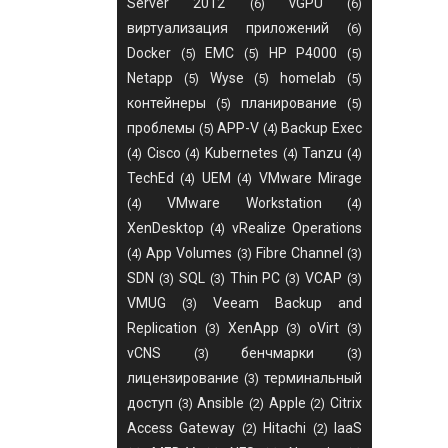
Server 2012
vGPU
(6)
(6)
виртуализация приложений
(6)
Docker
EMC
HP P4000
(5)
(5)
(5)
Netapp
Wyse
homelab
(5)
(5)
(5)
контейнеры
планирование
(5)
(5)
проблемы
APP-V
Backup Exec
(5)
(4)
Cisco
Kubernetes
Tanzu
(4)
(4)
(4)
(4)
TechEd
UEM
VMware Mirage
(4)
(4)
VMware Workstation
(4)
(4)
XenDesktop
vRealize Operations
(4)
App Volumes
Fibre Channel
(4)
(3)
(3)
SDN
SQL
Thin PC
VCAP
(3)
(3)
(3)
(3)
VMUG
Veeam Backup and
(3)
Replication
XenApp
oVirt
(3)
(3)
(3)
vCNS
бенчмарки
(3)
(3)
лицензирование
терминальный
(3)
доступ
Ansible
Apple
Citrix
(3)
(2)
(2)
Access Gateway
Hitachi
IaaS
(2)
(2)