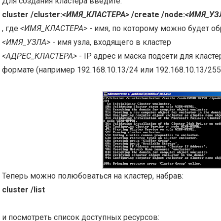
Для создания кластера введите:
cluster /cluster:
<ИМЯ_КЛАСТЕРА>
/create /node:
<ИМЯ_УЗ
, где
<ИМЯ_КЛАСТЕРА>
- имя, по которому можно будет об
<ИМЯ_УЗЛА>
- имя узла, входящего в кластер
<АДРЕС_КЛАСТЕРА>
- IP адрес и маска подсети для класт
формате (например 192.168.10.13/24 или 192.168.10.13/255.
Теперь можно полюбоваться на кластер, набрав:
cluster /list
и посмотреть список доступных ресурсов: