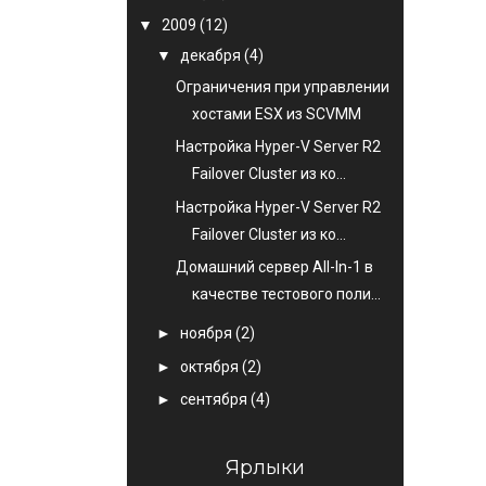
▼
2009
(12)
▼
декабря
(4)
Ограничения при управлении
хостами ESX из SCVMM
Настройка Hyper-V Server R2
Failover Cluster из ко...
Настройка Hyper-V Server R2
Failover Cluster из ко...
Домашний сервер All-In-1 в
качестве тестового поли...
►
ноября
(2)
►
октября
(2)
►
сентября
(4)
Ярлыки