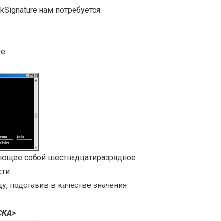
kSignature нам потребуется
е:
ляющее собой шестнадцатиразрядное
сти
у, подставив в качестве значения
СКА>