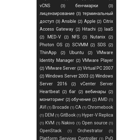
vCNS
бенчмарки
(3)
(3)
лицензирование
терминальный
(3)
доступ
Ansible
Apple
Citrix
(3)
(2)
(2)
Access Gateway
Hitachi
IaaS
(2)
(2)
MED-V
NFS
Nutanix
(2)
(2)
(2)
(2)
Photon OS
SCVMM
SDS
(2)
(2)
(2)
ThinApp
Ubuntu
VMware
(2)
(2)
Identity Manager
VMware Player
(2)
VMware Server
Virtual PC 2007
(2)
(2)
Windows Server 2003
Windows
(2)
(2)
Server 2016
vCenter Server
(2)
Heartbeat
баг
вебинары
(2)
(2)
(2)
мониторинг
обучение
AMD
(2)
(2)
(1)
AVI
Brocade
CA
Chromebook
(1)
(1)
(1)
DEM
GitBook
Hyper-V Replica
(1)
(1)
(1)
KVM
Nakivo
Open source
(1)
(1)
(1)
(1)
OpenStack
Orchestrator
(1)
(1)
Platform Services Controller
PvD
(1)