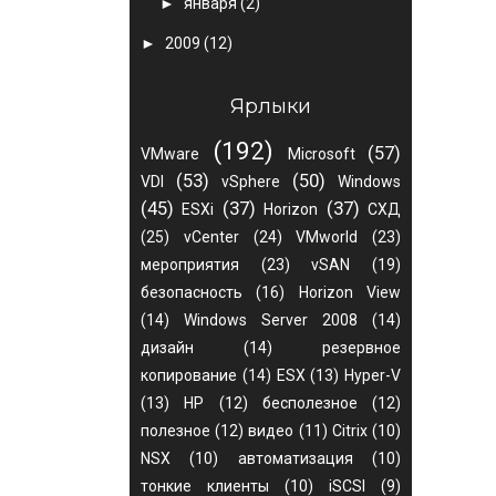
►
января
(2)
►
2009
(12)
Ярлыки
(192)
(57)
VMware
Microsoft
(53)
(50)
VDI
vSphere
Windows
(45)
(37)
(37)
ESXi
Horizon
СХД
(25)
vCenter
(24)
VMworld
(23)
мероприятия
(23)
vSAN
(19)
безопасность
(16)
Horizon View
(14)
Windows Server 2008
(14)
дизайн
(14)
резервное
копирование
(14)
ESX
(13)
Hyper-V
(13)
HP
(12)
бесполезное
(12)
полезное
(12)
видео
(11)
Citrix
(10)
NSX
(10)
автоматизация
(10)
тонкие клиенты
(10)
iSCSI
(9)