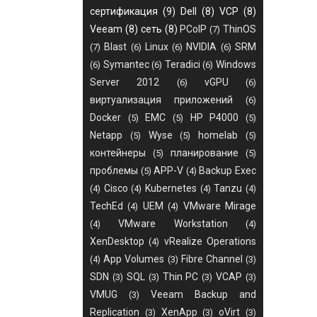
сертификация
(9)
Dell
(8)
VCP
(8)
Veeam
(8)
сеть
(8)
PCoIP
ThinOS
(7)
Blast
Linux
NVIDIA
SRM
(7)
(6)
(6)
(6)
Symantec
Teradici
Windows
(6)
(6)
(6)
Server 2012
vGPU
(6)
(6)
виртуализация приложений
(6)
Docker
EMC
HP P4000
(5)
(5)
(5)
Netapp
Wyse
homelab
(5)
(5)
(5)
контейнеры
планирование
(5)
(5)
проблемы
APP-V
Backup Exec
(5)
(4)
Cisco
Kubernetes
Tanzu
(4)
(4)
(4)
(4)
TechEd
UEM
VMware Mirage
(4)
(4)
VMware Workstation
(4)
(4)
XenDesktop
vRealize Operations
(4)
App Volumes
Fibre Channel
(4)
(3)
(3)
SDN
SQL
Thin PC
VCAP
(3)
(3)
(3)
(3)
VMUG
Veeam Backup and
(3)
Replication
XenApp
oVirt
(3)
(3)
(3)