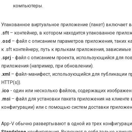
компьютеры.
Упакованное виртуальное приложение (пакет) включает 
.sft
– контейнер, в котором находится упакованное прило
.osd
– файл с описанием параметров приложения, таких как
к .sft контейнеру, путь к ярлыкам приложения, зависимы
.sprj
- файл с описанием проекта, использующийся для пов
приложения (например, при обновлении).
.xml
– файл-манифест, использующийся для публикации п
HTTP(s)).
.ico
- один или несколько файлов, содержащих изображе
.msi
– файл для установки пакета приложения на клиенте в
конфигурации) или с помощью систем доставки приложен
App-V обычно развертывают в одной из трех конфигураци
Standalone
конфигурация. Включает в себя только клиенто