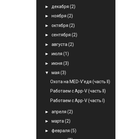
►
декабря
(2)
►
ноября
(2)
►
октября
(2)
►
сентября
(2)
►
августа
(2)
►
июля
(1)
►
июня
(3)
▼
мая
(3)
Охота на MED-V'eдя (часть II)
Работаем с App-V (часть II)
Работаем с App-V (часть I)
►
апреля
(2)
►
марта
(2)
►
февраля
(5)