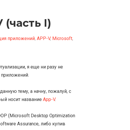
(часть I)
ция приложений
,
APP-V
,
Microsoft
,
уализации, я еще ни разу не
я приложений.
анную тему, а начну, пожалуй, с
орый носит название
App-V
.
OP (Microsoft Desktop Optimization
ftware Assurance, либо купив