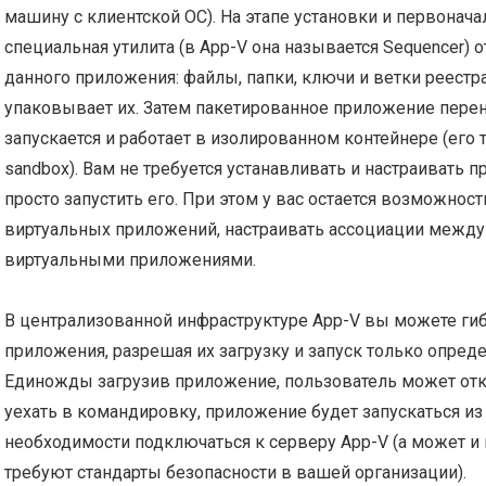
машину с клиентской ОС). На этапе установки и первонач
специальная утилита (в App-V она называется Sequencer) 
данного приложения: файлы, папки, ключи и ветки реестра
упаковывает их. Затем пакетированное приложение перен
запускается и работает в изолированном контейнере (его
sandbox). Вам не требуется устанавливать и настраивать п
просто запустить его. При этом у вас остается возможно
виртуальных приложений, настраивать ассоциации межд
виртуальными приложениями.
В централизованной инфраструктуре App-V вы можете гиб
приложения, разрешая их загрузку и запуск только опред
Единожды загрузив приложение, пользователь может отк
уехать в командировку, приложение будет запускаться из
необходимости подключаться к серверу App-V (а может и н
требуют стандарты безопасности в вашей организации).