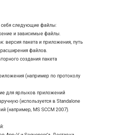
в себя следующие файлы:
жение и зависимые файлы.
: версия пакета и приложения, путь
е расширения файлов.
торного создания пакета
риложения (например по протоколу
ние для ярлыков приложений
ручную (используется в Standalone
ий (например, MS SCCM 2007).
й:
в App-V и Sequencer’а. Доставка