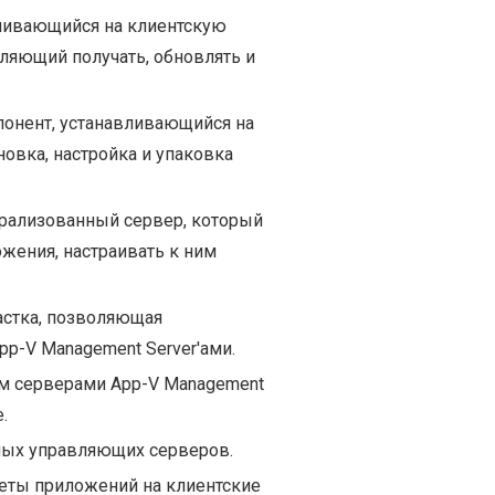
ливающийся на клиентскую
ляющий получать, обновлять и
понент, устанавливающийся на
овка, настройка и упаковка
рализованный сервер, который
жения, настраивать к ним
астка, позволяющая
p-V Management Server'ами.
м серверами App-V Management
.
ных управляющих серверов.
еты приложений на клиентские