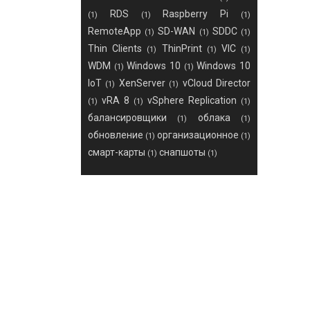
RDS
Raspberry Pi
(1)
(1)
(1)
RemoteApp
SD-WAN
SDDC
(1)
(1)
(1)
Thin Clients
ThinPrint
VIC
(1)
(1)
(1)
WDM
Windows 10
Windows 10
(1)
(1)
IoT
XenServer
vCloud Director
(1)
(1)
vRA 8
vSphere Replication
(1)
(1)
(1)
балансировщики
облака
(1)
(1)
обновление
организационное
(1)
(1)
смарт-карты
снапшоты
(1)
(1)