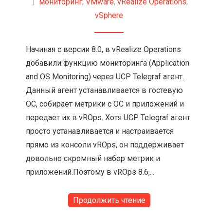
|
мониторинг
,
VMware
,
vRealize Operations
,
vSphere
Начиная с версии 8.0, в vRealize Operations
добавили функцию мониторинга (Application
and OS Monitoring) через UCP Telegraf агент.
Данный агент устанавливается в гостевую
ОС, собирает метрики с ОС и приложений и
передает их в vROps. Хотя UCP Telegraf агент
просто устанавливается и настраивается
прямо из консоли vROps, он поддерживает
довольно скромный набор метрик и
приложений.Поэтому в vROps 8.6,...
Продолжить чтение