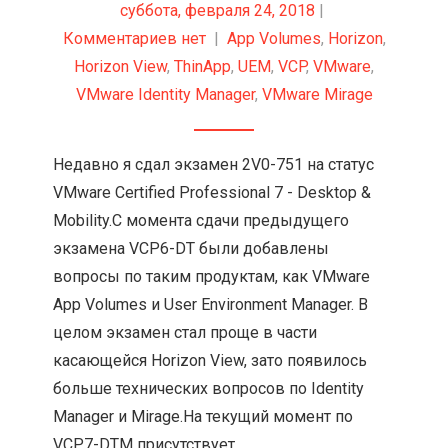
суббота, февраля 24, 2018
|
Комментариев нет
|
App Volumes
,
Horizon
,
Horizon View
,
ThinApp
,
UEM
,
VCP
,
VMware
,
VMware Identity Manager
,
VMware Mirage
Недавно я сдал экзамен 2V0-751 на статус
VMware Certified Professional 7 - Desktop &
Mobility.С момента сдачи предыдущего
экзамена VCP6-DT были добавлены
вопросы по таким продуктам, как VMware
App Volumes и User Environment Manager. В
целом экзамен стал проще в части
касающейся Horizon View, зато появилось
больше технических вопросов по Identity
Manager и Mirage.На текущий момент по
VCP7-DTM присутствует...