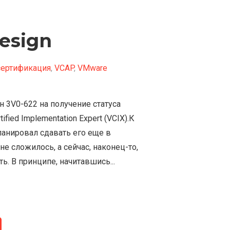
esign
сертификация
,
VCAP
,
VMware
 3V0-622 на получение статуса
fied Implementation Expert (VCIX).К
ланировал сдавать его еще в
не сложилось, а сейчас, наконец-то,
ь. В принципе, начитавшись...