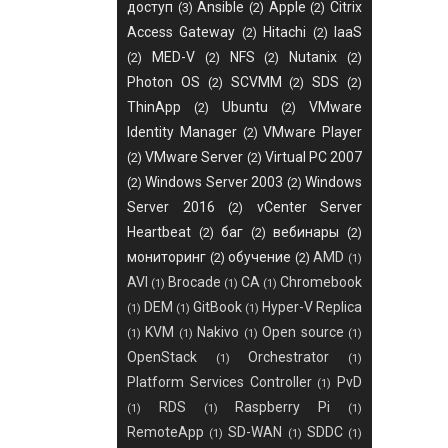
доступ
Ansible
Apple
Citrix
(3)
(2)
(2)
Access Gateway
Hitachi
IaaS
(2)
(2)
MED-V
NFS
Nutanix
(2)
(2)
(2)
(2)
Photon OS
SCVMM
SDS
(2)
(2)
(2)
ThinApp
Ubuntu
VMware
(2)
(2)
Identity Manager
VMware Player
(2)
VMware Server
Virtual PC 2007
(2)
(2)
Windows Server 2003
Windows
(2)
(2)
Server 2016
vCenter Server
(2)
Heartbeat
баг
вебинары
(2)
(2)
(2)
мониторинг
обучение
AMD
(2)
(2)
(1)
AVI
Brocade
CA
Chromebook
(1)
(1)
(1)
DEM
GitBook
Hyper-V Replica
(1)
(1)
(1)
KVM
Nakivo
Open source
(1)
(1)
(1)
(1)
OpenStack
Orchestrator
(1)
(1)
Platform Services Controller
PvD
(1)
RDS
Raspberry Pi
(1)
(1)
(1)
RemoteApp
SD-WAN
SDDC
(1)
(1)
(1)