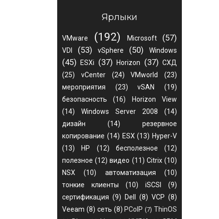
Ярлыки
(192)
(57)
VMware
Microsoft
(53)
(50)
VDI
vSphere
Windows
(45)
(37)
(37)
ESXi
Horizon
СХД
(25)
vCenter
(24)
VMworld
(23)
мероприятия
(23)
vSAN
(19)
безопасность
(16)
Horizon View
(14)
Windows Server 2008
(14)
дизайн
(14)
резервное
копирование
(14)
ESX
(13)
Hyper-V
(13)
HP
(12)
бесполезное
(12)
полезное
(12)
видео
(11)
Citrix
(10)
NSX
(10)
автоматизация
(10)
тонкие клиенты
(10)
iSCSI
(9)
сертификация
(9)
Dell
(8)
VCP
(8)
Veeam
(8)
сеть
(8)
PCoIP
ThinOS
(7)