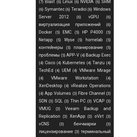
Blast
Linux
NVIDIA
SRM
(7)
(6)
(6)
(6)
Symantec
Teradici
Windows
(6)
(6)
(6)
Server 2012
vGPU
(6)
(6)
виртуализация приложений
(6)
Docker
EMC
HP P4000
(5)
(5)
(5)
Netapp
Wyse
homelab
(5)
(5)
(5)
контейнеры
планирование
(5)
(5)
проблемы
APP-V
Backup Exec
(5)
(4)
Cisco
Kubernetes
Tanzu
(4)
(4)
(4)
(4)
TechEd
UEM
VMware Mirage
(4)
(4)
VMware Workstation
(4)
(4)
XenDesktop
vRealize Operations
(4)
App Volumes
Fibre Channel
(4)
(3)
(3)
SDN
SQL
Thin PC
VCAP
(3)
(3)
(3)
(3)
VMUG
Veeam Backup and
(3)
Replication
XenApp
oVirt
(3)
(3)
(3)
vCNS
бенчмарки
(3)
(3)
лицензирование
терминальный
(3)