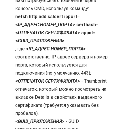
вам потребуется его назначить через
консоль CMD, используя команду:
netsh http add sslcert ipport=
<
IP_АДРЕС:НОМЕР_ПОРТА
> certhash=
<
ОТПЕЧАТОК СЕРТИФИКАТА
> appid=
<
GUID_ПРИЛОЖЕНИЯ
>
, где
<
IP_АДРЕС
:
НОМЕР_ПОРТА
>
-
соответственно, IP адрес сервера и номер
порта, который используется для
подключения (по-умолчанию, 443);
<
ОТПЕЧАТОК СЕРТИФИКАТА
>
- Thumbprint
отпечаток, который можно посмотреть на
вкладке Details в свойствах выданного
сертификата (требуется указывать без
пробелов);
<
GUID_ПРИЛОЖЕНИЯ
>
- GUID