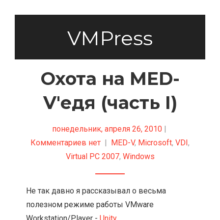
VMPress
Охота на MED-
V'едя (часть I)
понедельник, апреля 26, 2010
|
Комментариев нет
|
MED-V
,
Microsoft
,
VDI
,
Virtual PC 2007
,
Windows
Не так давно я рассказывал о весьма
полезном режиме работы VMware
Workstation/Player -
Unity
.