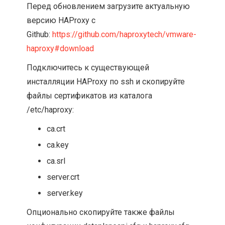
Перед обновлением загрузите актуальную
версию HAProxy с
Github:
https://github.com/haproxytech/vmware-
haproxy#download
Подключитесь к существующей
инсталляции HAProxy по ssh и скопируйте
файлы сертификатов из каталога
/etc/haproxy:
ca.crt
ca.key
ca.srl
server.crt
server.key
Опционально скопируйте также файлы