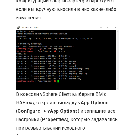
конфигурации dataplaneapi.cfg и haproxy.cfg,
если вы вручную вносили в них какие-либо
изменения.
В консоли vSphere Client выберите ВМ с
HAProxy, откройте вкладку
vApp Options
(
Configure -> vApp Options
) и запишите все
настройки (
Properties
), которые задавались
при развертывании исходного