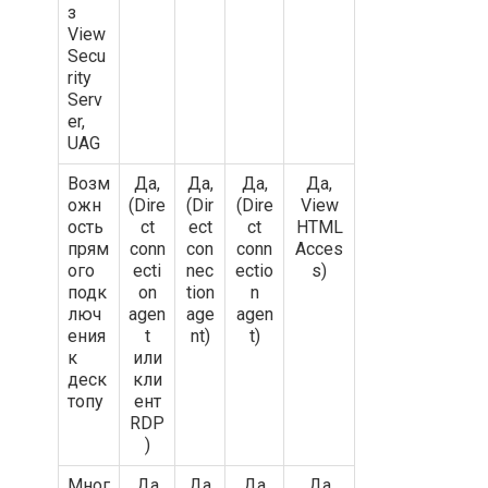
з
View
Secu
rity
Serv
er,
UAG
Возм
Да,
Да,
Да,
Да,
ожн
(Dire
(Dir
(Dire
View
ость
ct
ect
ct
HTML
прям
conn
con
conn
Acces
ого
ecti
nec
ectio
s)
подк
on
tion
n
люч
agen
age
agen
ения
t
nt)
t)
к
или
деск
кли
топу
ент
RDP
)
Мног
Да
Да
Да
Да