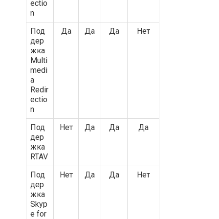
ectio
n
Под
Да
Да
Да
Нет
дер
жка
Multi
medi
a
Redir
ectio
n
Под
Нет
Да
Да
Да
дер
жка
RTAV
Под
Нет
Да
Да
Нет
дер
жка
Skyp
e for