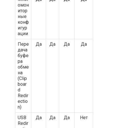
омон
итор
ные
конф
игур
ации
Пере
Да
Да
Да
Да
дача
буфе
ра
обме
на
(Clip
boar
d
Redir
ectio
n)
USB
Да
Да
Да
Нет
Redir