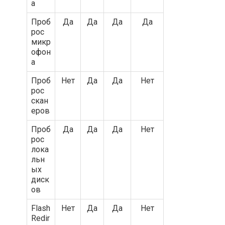
а
Проб
Да
Да
Да
Да
рос
микр
офон
а
Проб
Нет
Да
Да
Нет
рос
скан
еров
Проб
Да
Да
Да
Нет
рос
лока
льн
ых
диск
ов
Flash
Нет
Да
Да
Нет
Redir