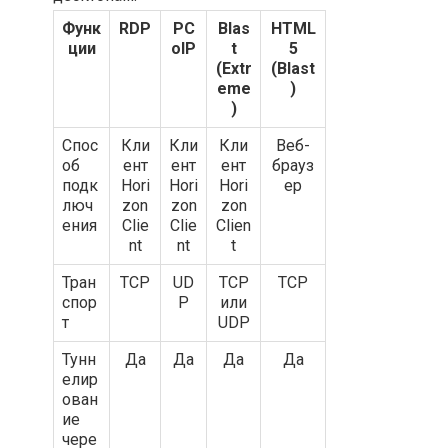
Функ
RDP
PC
Blas
HTML
ции
oIP
t
5
(Extr
(Blast
eme
)
)
Спос
Кли
Кли
Кли
Веб-
об
ент
ент
ент
брауз
подк
Hori
Hori
Hori
ер
люч
zon
zon
zon
ения
Clie
Clie
Clien
nt
nt
t
Тран
TCP
UD
TCP
TCP
спор
P
или
т
UDP
Тунн
Да
Да
Да
Да
елир
ован
ие
чере