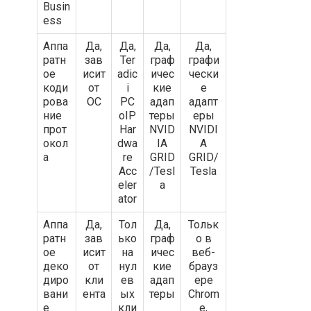
Busin
ess
Аппа
Да,
Да,
Да,
Да,
ратн
зав
Ter
граф
графи
ое
исит
adic
ичес
чески
коди
от
i
кие
е
рова
ОС
PC
адап
адапт
ние
oIP
теры
еры
прот
Har
NVID
NVIDI
окол
dwa
IA
A
а
re
GRID
GRID/
Acc
/Tesl
Tesla
eler
a
ator
Аппа
Да,
Тол
Да,
Тольк
ратн
зав
ько
граф
о в
ое
исит
на
ичес
веб-
деко
от
нул
кие
брауз
диро
кли
ев
адап
ере
вани
ента
ых
теры
Chrom
е
кли
e,