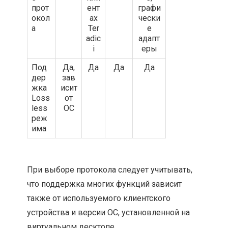
прот
ент
графи
окол
ах
чески
а
Ter
е
adic
адапт
i
еры
Под
Да,
Да
Да
Да
дер
зав
жка
исит
Loss
от
less
ОС
реж
има
При выборе протокола следует учитывать,
что поддержка многих функций зависит
также от используемого клиентского
устройства и версии ОС, установленной на
виртуальном десктопе.