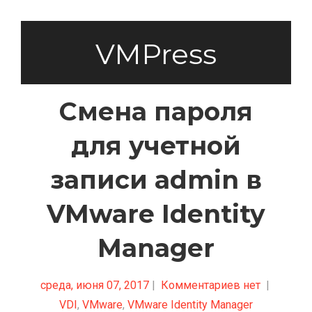
VMPress
Смена пароля
для учетной
записи admin в
VMware Identity
Manager
среда, июня 07, 2017
|
Комментариев нет
|
VDI
,
VMware
,
VMware Identity Manager