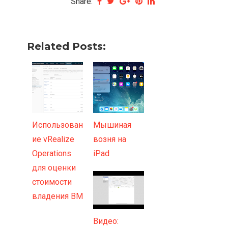
Share:
Related Posts:
Использован
Мышиная
ие vRealize
возня на
Operations
iPad
для оценки
стоимости
владения ВМ
Видео: