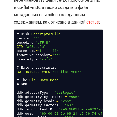
переименовать файл ce-2015.06.08-beta.img
в ce-flat.vmdk, а также создать в файл
метаданных ce.vmdk со следующим
содержанием, как описано в данной
статье
:
# Disk 
DescriptorFile
version
=
"4"
encoding
=
"UTF-8"
CID
=
"a63adc2a"
parentCID
=
"ffffffff"
isNativeSnapshot
=
"no"
createType
=
"vmfs"
# Extent description
RW
14540800
VMFS
"ce-flat.vmdk"
# The 
Disk
Data
Base
# DDB
ddb
.
adapterType 
=
"lsilogic"
ddb
.
geometry
.
cylinders 
=
"905"
ddb
.
geometry
.
heads 
=
"255"
ddb
.
geometry
.
sectors 
=
"63"
ddb
.
longContentID 
=
"2e046b033cecaa929776efb0a63
ddb
.
uuid 
=
"60 00 C2 9b 69 2f c9 76-74 c4 07 9e 