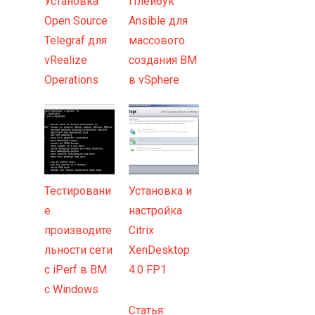
Установка
Плейбук
Open Source
Ansible для
Telegraf для
массового
vRealize
создания ВМ
Operations
в vSphere
Тестировани
Установка и
е
настройка
производите
Citrix
льности сети
XenDesktop
с iPerf в ВМ
4.0 FP1
с Windows
Статья: