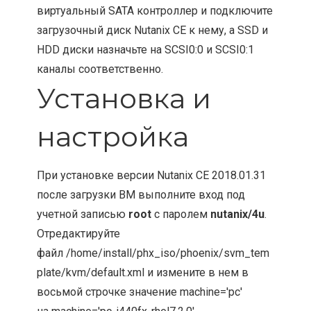
виртуальный SATA контроллер и подключите
загрузочный диск Nutanix CE к нему, а SSD и
HDD диски назначьте на SCSI0:0 и SCSI0:1
каналы соответственно.
Установка и
настройка
При установке версии Nutanix CE 2018.01.31
после загрузки ВМ выполните вход под
учетной записью
root
с паролем
nutanix/4u
.
Отредактируйте
файл /home/install/phx_iso/phoenix/svm_tem
plate/kvm/default.xml и измените в нем в
восьмой строчке значение machine='pc'