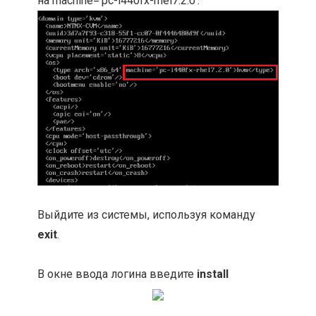
на machine='pc-i440fx-rhel7.2.0'.
Выйдите из системы, используя команду
exit
.
В окне ввода логина введите
install