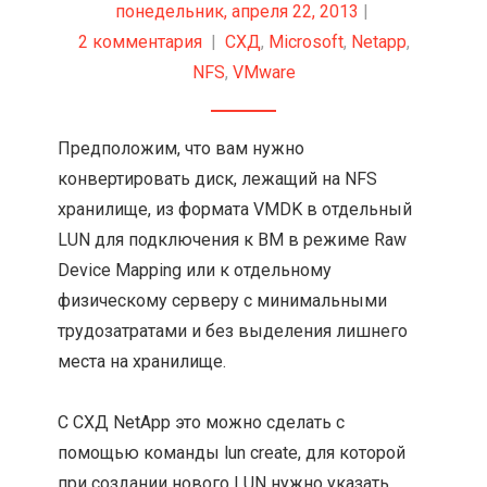
понедельник, апреля 22, 2013
|
2 комментария
|
СХД
,
Microsoft
,
Netapp
,
NFS
,
VMware
Предположим, что вам нужно
конвертировать диск, лежащий на NFS
хранилище, из формата VMDK в отдельный
LUN для подключения к ВМ в режиме Raw
Device Mapping или к отдельному
физическому серверу с минимальными
трудозатратами и без выделения лишнего
места на хранилище.
С СХД NetApp это можно сделать с
помощью команды lun create, для которой
при создании нового LUN нужно указать