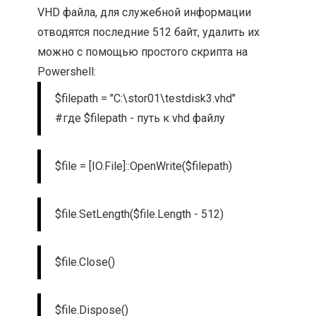
VHD файла, для служебной информации
отводятся последние 512 байт, удалить их
можно с помощью простого скрипта на
Powershell:
$filepath = "C:\stor01\testdisk3.vhd"
#где $filepath - путь к vhd файлу
$file = [IO.File]::OpenWrite($filepath)
$file.SetLength($file.Length - 512)
$file.Close()
$file.Dispose()