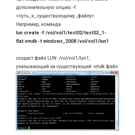
дополнительную опцию -f
<путь_к_существующему_файлу>.
Например, команда:
lun create -f /vol/vol1/test02/test02_1-
flat.vmdk -t windows_2008 /vol/vol1/lun1
создаст файл LUN
/vol/vol1/lun1
,
указывающий на существующий .vmdk файл.