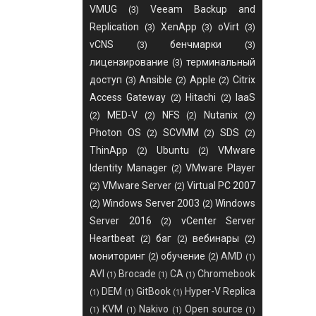
VMUG
Veeam Backup and
(3)
Replication
XenApp
oVirt
(3)
(3)
(3)
vCNS
бенчмарки
(3)
(3)
лицензирование
терминальный
(3)
доступ
Ansible
Apple
Citrix
(3)
(2)
(2)
Access Gateway
Hitachi
IaaS
(2)
(2)
MED-V
NFS
Nutanix
(2)
(2)
(2)
(2)
Photon OS
SCVMM
SDS
(2)
(2)
(2)
ThinApp
Ubuntu
VMware
(2)
(2)
Identity Manager
VMware Player
(2)
VMware Server
Virtual PC 2007
(2)
(2)
Windows Server 2003
Windows
(2)
(2)
Server 2016
vCenter Server
(2)
Heartbeat
баг
вебинары
(2)
(2)
(2)
мониторинг
обучение
AMD
(2)
(2)
(1)
AVI
Brocade
CA
Chromebook
(1)
(1)
(1)
DEM
GitBook
Hyper-V Replica
(1)
(1)
(1)
KVM
Nakivo
Open source
(1)
(1)
(1)
(1)