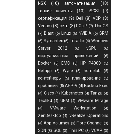
NSX
(10)
автоматизация
(10)
тонкие клиенты
(10)
iSCSI
(9)
сертификация
(9)
Dell
(8)
VCP
(8)
Veeam
(8)
сеть
(8)
PCoIP
ThinOS
(7)
Blast
Linux
NVIDIA
SRM
(7)
(6)
(6)
(6)
Symantec
Teradici
Windows
(6)
(6)
(6)
Server 2012
vGPU
(6)
(6)
виртуализация приложений
(6)
Docker
EMC
HP P4000
(5)
(5)
(5)
Netapp
Wyse
homelab
(5)
(5)
(5)
контейнеры
планирование
(5)
(5)
проблемы
APP-V
Backup Exec
(5)
(4)
Cisco
Kubernetes
Tanzu
(4)
(4)
(4)
(4)
TechEd
UEM
VMware Mirage
(4)
(4)
VMware Workstation
(4)
(4)
XenDesktop
vRealize Operations
(4)
App Volumes
Fibre Channel
(4)
(3)
(3)
SDN
SQL
Thin PC
VCAP
(3)
(3)
(3)
(3)