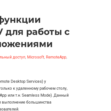
 функции
V для работы с
ложениями
льный доступ
,
Microsoft
,
RemoteApp
,
mote Desktop Services) у
олько к удаленному рабочем столу,
p или т.н. Seamless Mode). Данный
ти выполнение большинства
зователей.