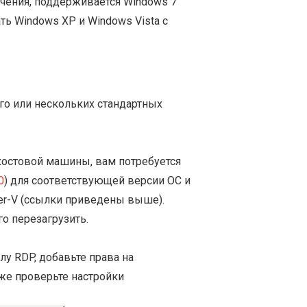
чения, поддерживается Windows 7
ть Windows XP и Windows Vista с
го или нескольких стандартных
 хостовой машины, вам потребуется
0
) для соответствующей версии ОС и
er-V (ссылки приведены выше).
о перезагрузить.
у RDP, добавьте права на
же проверьте настройки