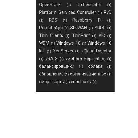
OpenStack
Orchestrator
(1)
(1)
Platform Services Controller
PvD
(1)
RDS
Raspberry Pi
(1)
(1)
(1)
RemoteApp
SD-WAN
SDDC
(1)
(1)
(1)
Thin Clients
ThinPrint
VIC
(1)
(1)
(1)
WDM
Windows 10
Windows 10
(1)
(1)
IoT
XenServer
vCloud Director
(1)
(1)
vRA 8
vSphere Replication
(1)
(1)
(1)
балансировщики
облака
(1)
(1)
обновление
организационное
(1)
(1)
смарт-карты
снапшоты
(1)
(1)