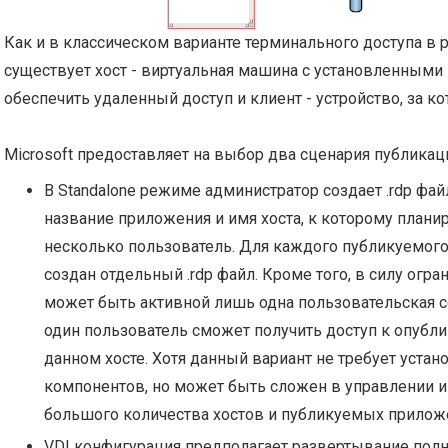
Как и в классическом варианте терминального доступа в 
существует хост - виртуальная машина с установленными
обеспечить удаленный доступ и клиент - устройство, за к
Microsoft предоставляет на выбор два сценария публикац
В Standalone режиме администратор создает .rdp фай
название приложения и имя хоста, к которому плани
несколько пользователь. Для каждого публикуемог
создан отдельный .rdp файл. Кроме того, в силу огра
может быть активной лишь одна пользовательская с
один пользователь сможет получить доступ к опуб
данном хосте. Хотя данный вариант не требует уста
компонентов, но может быть сложен в управлении и
большого количества хостов и публикуемых прилож
VDI конфигурация предполагает развертывание пол