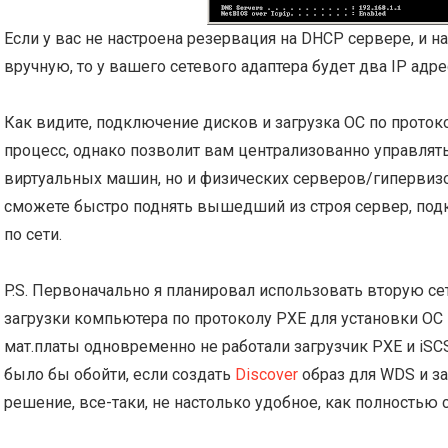
Если у вас не настроена резервация на DHCP сервере, и н
вручную, то у вашего сетевого адаптера будет два IP адре
Как видите, подключение дисков и загрузка ОС по проток
процесс, однако позволит вам централизованно управлят
виртуальных машин, но и физических серверов/гипервиз
сможете быстро поднять вышедший из строя сервер, по
по сети.
P.S. Первоначально я планировал использовать вторую се
загрузки компьютера по протоколу PXE для установки ОС п
мат.платы одновременно не работали загрузчик PXE и iSCS
было бы обойти, если создать
Discover
образ для WDS и зап
решение, все-таки, не настолько удобное, как полностью с