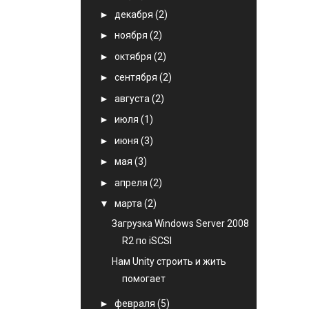
►
декабря
(2)
►
ноября
(2)
►
октября
(2)
►
сентября
(2)
►
августа
(2)
►
июля
(1)
►
июня
(3)
►
мая
(3)
►
апреля
(2)
▼
марта
(2)
Загрузка Windows Server 2008
R2 по iSCSI
Нам Unity строить и жить
помогает
►
февраля
(5)