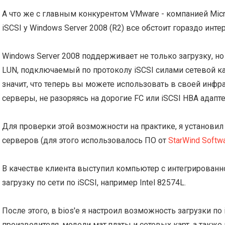
А что же с главным конкурентом VMware - компанией Micro
iSCSI у Windows Server 2008 (R2) все обстоит гораздо инте
Windows Server 2008 поддерживает не только загрузку, н
LUN, подключаемый по протоколу iSCSI силами сетевой карты
значит, что теперь вы можете использовать в своей инф
серверы, не разоряясь на дорогие FC или iSCSI HBA адапт
Для проверки этой возможности на практике, я установил 
серверов (для этого использовалось ПО от
StarWind Softw
В качестве клиента выступил компьютер с интегрирован
загрузку по сети по iSCSI, например Intel 82574L.
После этого, в bios'е я настроил возможность загрузки по 
производителя, модели мат.платы и сетевых карт, а также 