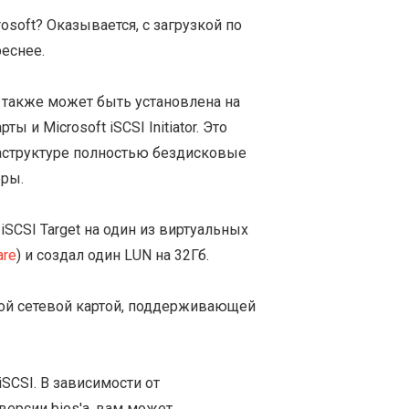
soft? Оказывается, с загрузкой по
реснее.
о также может быть установлена на
 и Microsoft iSCSI Initiator. Это
раструктуре полностью бездисковые
еры.
iSCSI Target на один из виртуальных
are
) и создал один LUN на 32Гб.
ной сетевой картой, поддерживающей
iSCSI. В зависимости от
версии bios'а, вам может