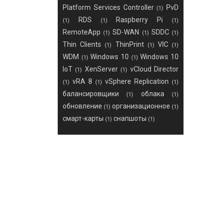
Platform Services Controller
PvD
(1)
RDS
Raspberry Pi
(1)
(1)
(1)
RemoteApp
SD-WAN
SDDC
(1)
(1)
(1)
Thin Clients
ThinPrint
VIC
(1)
(1)
(1)
WDM
Windows 10
Windows 10
(1)
(1)
IoT
XenServer
vCloud Director
(1)
(1)
vRA 8
vSphere Replication
(1)
(1)
(1)
балансировщики
облака
(1)
(1)
обновление
организационное
(1)
(1)
смарт-карты
снапшоты
(1)
(1)