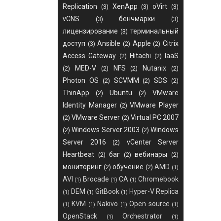
Replication
XenApp
oVirt
(3)
(3)
(3)
vCNS
бенчмарки
(3)
(3)
лицензирование
терминальный
(3)
доступ
Ansible
Apple
Citrix
(3)
(2)
(2)
Access Gateway
Hitachi
IaaS
(2)
(2)
MED-V
NFS
Nutanix
(2)
(2)
(2)
(2)
Photon OS
SCVMM
SDS
(2)
(2)
(2)
ThinApp
Ubuntu
VMware
(2)
(2)
Identity Manager
VMware Player
(2)
VMware Server
Virtual PC 2007
(2)
(2)
Windows Server 2003
Windows
(2)
(2)
Server 2016
vCenter Server
(2)
Heartbeat
баг
вебинары
(2)
(2)
(2)
мониторинг
обучение
AMD
(2)
(2)
(1)
AVI
Brocade
CA
Chromebook
(1)
(1)
(1)
DEM
GitBook
Hyper-V Replica
(1)
(1)
(1)
KVM
Nakivo
Open source
(1)
(1)
(1)
(1)
OpenStack
Orchestrator
(1)
(1)