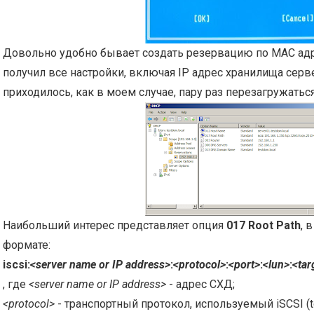
Довольно удобно бывает создать резервацию по MAC адр
получил все настройки, включая IP адрес хранилища сервер
приходилось, как в моем случае, пару раз перезагружаться
Наибольший интерес представляет опция
017 Root Path
, 
формате:
iscsi:
<server name or IP address>
:
<protocol>
:
<port>
:
<lun>
:
<ta
, где
<server name or IP address>
- адрес СХД;
<protocol>
- транспортный протокол, используемый iSCSI (tc