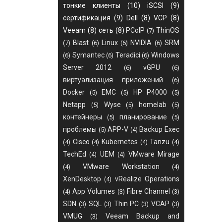
тонкие клиенты
(10)
iSCSI
(9)
сертификация
(9)
Dell
(8)
VCP
(8)
Veeam
(8)
сеть
(8)
PCoIP
ThinOS
(7)
Blast
Linux
NVIDIA
SRM
(7)
(6)
(6)
(6)
Symantec
Teradici
Windows
(6)
(6)
(6)
Server 2012
vGPU
(6)
(6)
виртуализация приложений
(6)
Docker
EMC
HP P4000
(5)
(5)
(5)
Netapp
Wyse
homelab
(5)
(5)
(5)
контейнеры
планирование
(5)
(5)
проблемы
APP-V
Backup Exec
(5)
(4)
Cisco
Kubernetes
Tanzu
(4)
(4)
(4)
(4)
TechEd
UEM
VMware Mirage
(4)
(4)
VMware Workstation
(4)
(4)
XenDesktop
vRealize Operations
(4)
App Volumes
Fibre Channel
(4)
(3)
(3)
SDN
SQL
Thin PC
VCAP
(3)
(3)
(3)
(3)
VMUG
Veeam Backup and
(3)